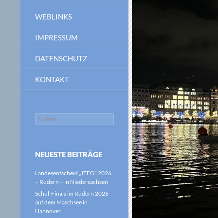
WEBLINKS
IMPRESSUM
DATENSCHUTZ
KONTAKT
Suchen
nach:
NEUESTE BEITRÄGE
Landesentscheid „JTFO“ 2026
– Rudern – in Niedersachsen
Schul-Finals im Rudern 2026
auf dem Maschsee in
Hannover