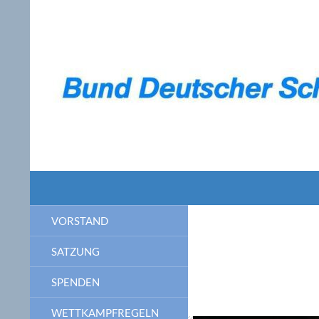
Zum
Inhalt
springen
Suchen
Bund Deutscher Schülerruderer
Schulrudern in Deutschland
VORSTAND
SATZUNG
SPENDEN
WETTKAMPFREGELN