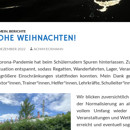
MEIN
,
BERICHTE
OHE WEIHNACHTEN!
 DEZEMBER 2022
ACHIM ECKMANN
orona-Pandemie hat beim Schülerrudern Spuren hinterlassen. Zu
ituation entspannt, sodass Regatten, Wanderfahrten, Lager, Vera
größere Einschränkungen stattfinden konnten. Mein Dank geht
tor*innen, Trainer*innen, Helfer*innen, Lehrkräfte, Schulleiter*in
Wir blicken zuversichtlic
der Normalisierung an al
vollem Umfang wieder
Veranstaltungen und Wet
erreicht und eventuell so