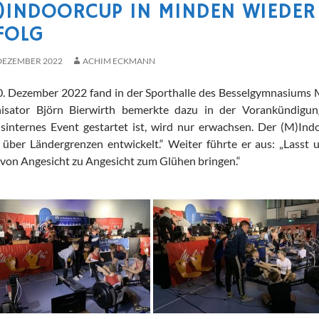
)INDOORCUP IN MINDEN WIEDER E
OLG
 DEZEMBER 2022
ACHIM ECKMANN
. Dezember 2022 fand in der Sporthalle des Besselgymnasiums 
isator Björn Bierwirth bemerkte dazu in der Vorankündigung
nsinternes Event gestartet ist, wird nur erwachsen. Der (M)Ind
 über Ländergrenzen entwickelt.“ Weiter führte er aus: „Lasst
 von Angesicht zu Angesicht zum Glühen bringen.“