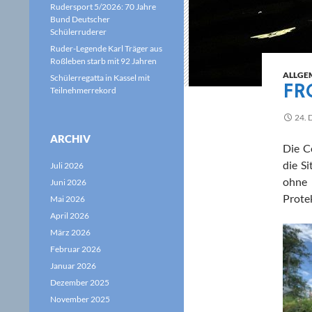
Rudersport 5/2026: 70 Jahre
Bund Deutscher
Schülerruderer
Ruder-Legende Karl Träger aus
Roßleben starb mit 92 Jahren
ALLGE
Schülerregatta in Kassel mit
FR
Teilnehmerrekord
24.
ARCHIV
Die C
die S
Juli 2026
ohne 
Juni 2026
Protek
Mai 2026
April 2026
März 2026
Februar 2026
Januar 2026
Dezember 2025
November 2025