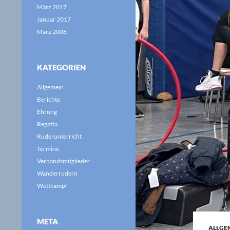
März 2017
Januar 2017
März 2008
KATEGORIEN
Allgemein
Berichte
Ehrung
Regatta
Ruderunterricht
Termine
Verbandsmitglieder
Wanderrudern
Wettkampf
META
ALLGE