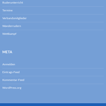
Ruderunterricht
Termine
Verbandsmitglieder
Wanderrudern
Wettkampf
META
Anmelden
Eintrags-Feed
Kommentar-Feed
WordPress.org