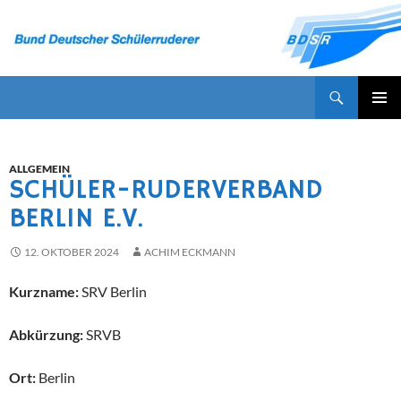
Zum
Inhalt
springen
Suchen
Bund Deutscher Schülerruderer
PRIMÄR
MENÜ
ALLGEMEIN
SCHÜLER-RUDERVERBAND
BERLIN E.V.
12. OKTOBER 2024
ACHIM ECKMANN
Kurzname:
SRV Berlin
Abkürzung:
SRVB
Ort:
Berlin