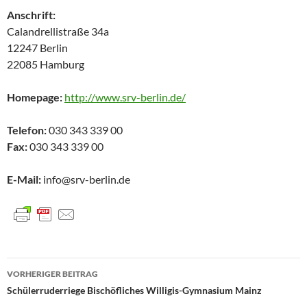
Anschrift:
Calandrellistraße 34a
12247 Berlin
22085
Hamburg
Homepage:
http://www.srv-berlin.de/
Telefon:
030 343 339 00
Fax:
030 343 339 00
E-Mail:
info@srv-berlin.de
Beitragsnavigation
VORHERIGER BEITRAG
Schülerruderriege Bischöfliches Willigis-Gymnasium Mainz