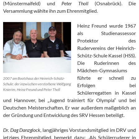
(Münstermaifeld) und
Peter Tholl
(Osnabrück). Die
Versammlung wählte ihn zum Ehrenmitglied.
Heinz Freund wurde 1967
als Studienassessor
Protektor des
Rudervereins der Heinrich-
Schütz-Schule Kassel (HSS).
Die Ruderinnen des
Mädchen-Gymnasiums
führte er schnell zu
2007 am Bootshaus der Heinrich-Schütz-
Schule: der inzwischen verstorbene Wolfgang
Erfolgen bei
Knierim, Heinz Freund und Peter Tholl
Schülerregatten in Kassel
und Hannover, bei „Jugend trainiert für Olympia“ und bei
Deutschen Meisterschaften. Er war außerdem maßgeblich an
der Gründung und Entwicklung des SRV Hessen beteiligt.
Dr. Dag Danzglock
, langjähriges Vorstandsmitglied im DRV und
jetziges Ehrenmitglied, bemerkt dazu: „Als Schülerruderer in