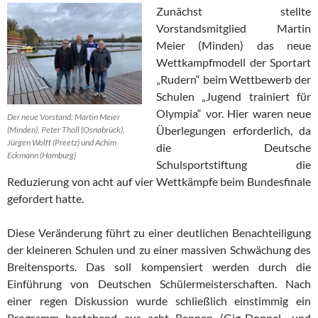
Zunächst stellte
Vorstandsmitglied Martin
Meier (Minden) das neue
Wettkampfmodell der Sportart
„Rudern“ beim Wettbewerb der
Schulen „Jugend trainiert für
Olympia“ vor. Hier waren neue
Der neue Vorstand: Martin Meier
Überlegungen erforderlich, da
(Minden), Peter Tholl (Osnabrück),
Jürgen Wolff (Preetz) und Achim
die Deutsche
Eckmann (Hamburg)
Schulsportstiftung die
Reduzierung von acht auf vier Wettkämpfe beim Bundesfinale
gefordert hatte.
Diese Veränderung führt zu einer deutlichen Benachteiligung
der kleineren Schulen und zu einer massiven Schwächung des
Breitensports. Das soll kompensiert werden durch die
Einführung von Deutschen Schülermeisterschaften. Nach
einer regen Diskussion wurde schließlich einstimmig ein
Programm bestehend aus acht Rennen (Gig-Doppel- und