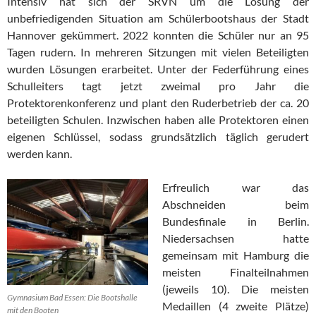
Intensiv hat sich der SRVN um die Lösung der
unbefriedigenden Situation am Schülerbootshaus der Stadt
Hannover gekümmert. 2022 konnten die Schüler nur an 95
Tagen rudern. In mehreren Sitzungen mit vielen Beteiligten
wurden Lösungen erarbeitet. Unter der Federführung eines
Schulleiters tagt jetzt zweimal pro Jahr die
Protektorenkonferenz und plant den Ruderbetrieb der ca. 20
beteiligten Schulen. Inzwischen haben alle Protektoren einen
eigenen Schlüssel, sodass grundsätzlich täglich gerudert
werden kann.
Erfreulich war das
Abschneiden beim
Bundesfinale in Berlin.
Niedersachsen hatte
gemeinsam mit Hamburg die
meisten Finalteilnahmen
(jeweils 10). Die meisten
Gymnasium Bad Essen: Die Bootshalle
Medaillen (4 zweite Plätze)
mit den Booten