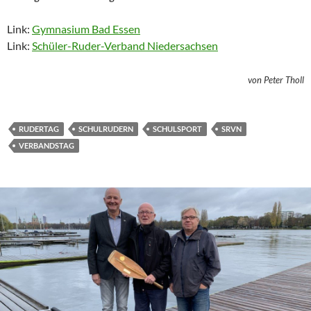
Link:
Gymnasium Bad Essen
Link:
Schüler-Ruder-Verband Niedersachsen
von Peter Tholl
RUDERTAG
SCHULRUDERN
SCHULSPORT
SRVN
VERBANDSTAG