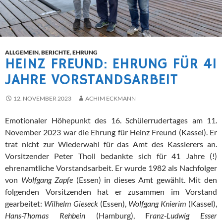
ALLGEMEIN
,
BERICHTE
,
EHRUNG
HEINZ FREUND: EHRUNG FÜR 41
JAHRE VORSTANDSARBEIT
12. NOVEMBER 2023
ACHIM ECKMANN
Emotionaler Höhepunkt des 16. Schülerrudertages am 11.
November 2023 war die Ehrung für Heinz Freund (Kassel). Er
trat nicht zur Wiederwahl für das Amt des Kassierers an.
Vorsitzender Peter Tholl bedankte sich für 41 Jahre (!)
ehrenamtliche Vorstandsarbeit. Er wurde 1982 als Nachfolger
von
Wolfgang Zapfe
(Essen) in dieses Amt gewählt. Mit den
folgenden Vorsitzenden hat er zusammen im Vorstand
gearbeitet:
Wilhelm Gieseck
(Essen),
Wolfgang Knierim
(Kassel),
Hans-Thomas Rehbein
(Hamburg), F
ranz-Ludwig Esser